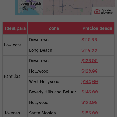
Ideal para
Zona
Precios desde
Downtown
$110,00
Low cost
Long Beach
$110,00
Downtown
$120,00
Hollywood
$120,00
Familias
West Hollywood
$140,00
Beverly Hills and Bel Air
$140,00
Hollywood
$120,00
Jóvenes
Santa Monica
$150,00