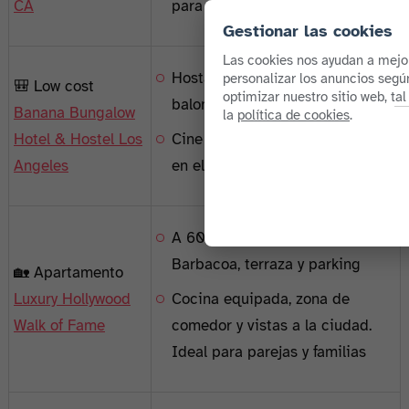
CA
para parejas y familias
Gestionar las cookies
Las cookies nos ayudan a mejor
Hostal con jardín, cancha de
personalizar los anuncios según
🎒 Low cost
optimizar nuestro sitio web, ta
baloncesto, futbolín y ping-pong
Banana Bungalow
la
política de cookies
.
Hotel & Hostel Los
Cine y Tiki Garden con karaoke
Angeles
en el sitio. Ideal para jóvenes
A 600 metros del Dolby Theatre.
Barbacoa, terraza y parking
🏡 Apartamento
Luxury Hollywood
Cocina equipada, zona de
Walk of Fame
comedor y vistas a la ciudad.
Ideal para parejas y familias